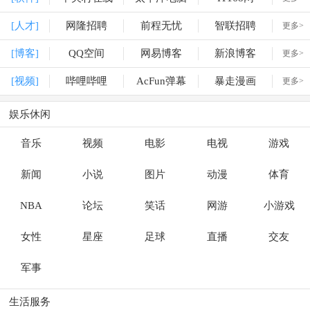
[人才]
网隆招聘
前程无忧
智联招聘
更多>
[博客]
QQ空间
网易博客
新浪博客
更多>
[视频]
哔哩哔哩
AcFun弹幕
暴走漫画
更多>
娱乐休闲
音乐
视频
电影
电视
游戏
新闻
小说
图片
动漫
体育
NBA
论坛
笑话
网游
小游戏
女性
星座
足球
直播
交友
军事
生活服务