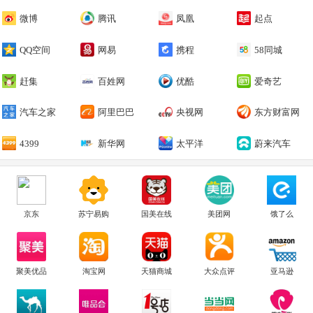
微博
腾讯
凤凰
起点
QQ空间
网易
携程
58同城
赶集
百姓网
优酷
爱奇艺
汽车之家
阿里巴巴
央视网
东方财富网
4399
新华网
太平洋
蔚来汽车
京东
苏宁易购
国美在线
美团网
饿了么
聚美优品
淘宝网
天猫商城
大众点评
亚马逊