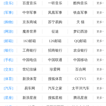
[音乐]
百度音乐
一听音乐
酷狗音乐
更多>
[军事]
中华军事
凤凰军事
铁血军事
更多>
[购物]
京东商城
苏宁易购
天 猫
更多>
[网游]
魔兽世界
征途
梦幻西游
更多>
[邮箱]
163邮箱
126邮箱
QQ邮箱
更多>
[银行]
工商银行
招商银行
农业银行
更多>
[手机]
中国电信
中国联通
中国移动
更多>
[交友]
世纪佳缘
珍爱网
百合网
更多>
[体育]
新浪体育
搜狐体育
CCTV5
更多>
[汽车]
易车网
汽车之家
太平洋汽车
更多>
[星座]
新浪星座
搜狐星相
腾讯星座
更多>