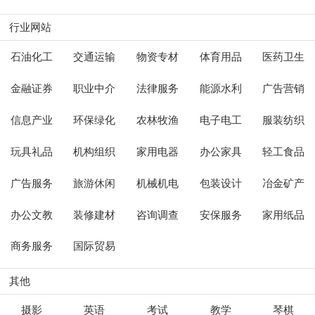
行业网站
石油化工
交通运输
物资专材
体育用品
医药卫生
金融证券
职业中介
法律服务
能源水利
广告营销
信息产业
环保绿化
农林牧渔
电子电工
服装纺织
玩具礼品
机构组织
家用电器
办公家具
轻工食品
广告服务
旅游休闲
机械机电
包装设计
冶金矿产
办公文教
装修建材
咨询调查
安保服务
家用纸品
商务服务
国际贸易
其他
摄影
英语
考试
教学
琴棋