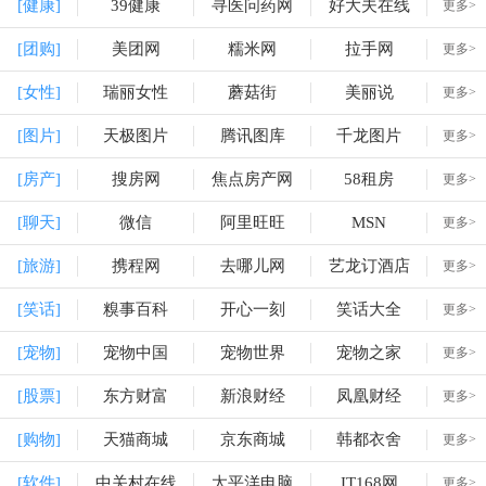
[健康]
39健康
寻医问药网
好大夫在线
更多>
[团购]
美团网
糯米网
拉手网
更多>
[女性]
瑞丽女性
蘑菇街
美丽说
更多>
[图片]
天极图片
腾讯图库
千龙图片
更多>
[房产]
搜房网
焦点房产网
58租房
更多>
[聊天]
微信
阿里旺旺
MSN
更多>
[旅游]
携程网
去哪儿网
艺龙订酒店
更多>
[笑话]
糗事百科
开心一刻
笑话大全
更多>
[宠物]
宠物中国
宠物世界
宠物之家
更多>
[股票]
东方财富
新浪财经
凤凰财经
更多>
[购物]
天猫商城
京东商城
韩都衣舍
更多>
[软件]
中关村在线
太平洋电脑
IT168网
更多>