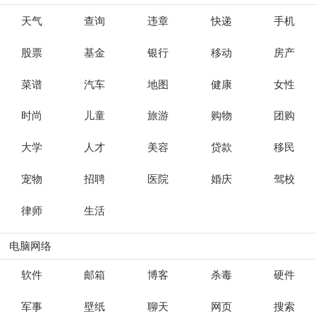
天气
查询
违章
快递
手机
股票
基金
银行
移动
房产
菜谱
汽车
地图
健康
女性
时尚
儿童
旅游
购物
团购
大学
人才
美容
贷款
移民
宠物
招聘
医院
婚庆
驾校
律师
生活
电脑网络
软件
邮箱
博客
杀毒
硬件
军事
壁纸
聊天
网页
搜索