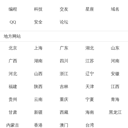
编程
科技
交友
星座
域名
QQ
安全
论坛
地方网站
北京
上海
广东
湖北
山东
广西
湖南
四川
江苏
河南
河北
山西
浙江
辽宁
安徽
福建
陕西
吉林
天津
江西
贵州
云南
重庆
宁夏
青海
甘肃
新疆
西藏
海南
黑龙江
内蒙古
香港
澳门
台湾